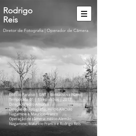
Rodrigo
Reis
Diretor de Fotografia | Operador de Câmera
Edifício Paraíso | GNT | Bossa Nova Films |
Temporada 01 | 13 episódios | 2017
Direção: Pedro Amorim
Direção de Fotografia: Hélcio Alemão
Nagamine e Maurício Franco
Operação de câmera: Hélcio Alemão
Nagamine, Maurício Franco e Rodrigo Reis